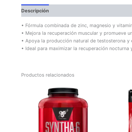
Descripción
Información adicional
Valoraci
• Fórmula combinada de zinc, magnesio y vitami
• Mejora la recuperación muscular y promueve u
• Apoya la producción natural de testosterona y e
• Ideal para maximizar la recuperación nocturna 
Productos relacionados
Este
Este
producto
producto
tiene
tiene
múltiples
múltiples
variantes.
variantes
Las
Las
opciones
opciones