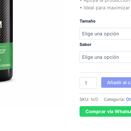
• Apoya la producción n
• Ideal para maximizar
Tamaño
Sabor
Añadir al c
SKU:
N/D
Categoría:
Ot
Comprar vía Whats