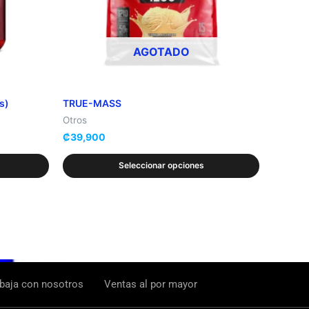
se
pueden
AGOTADO
elegir
en
la
s)
TRUE-MASS
página
Otros
de
₡
39,900
producto
Seleccionar opciones
baja con nosotros
Ventas al por mayor