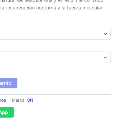
atural de testosterona y el rendimiento físico
 la recuperación nocturna y la fuerza muscular
arrito
ros
Marca:
ON
App