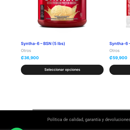
se
se
pueden
pueden
elegir
elegir
en
en
la
la
Syntha-6 – BSN (5 lbs)
Syntha-6 –
página
página
Otros
Otros
de
de
₡
36,900
₡
59,900
producto
producto
Seleccionar opciones
Política de calidad, garantía y devolucione