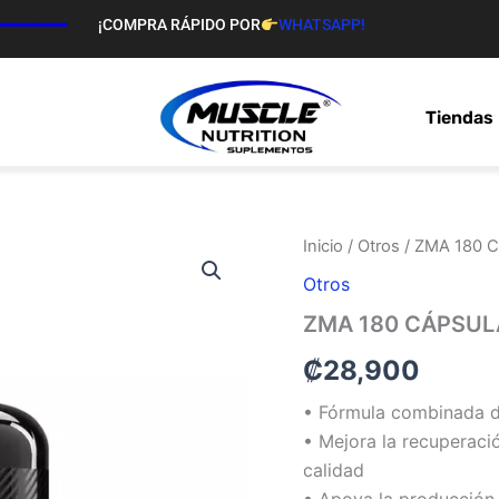
¡COMPRA RÁPIDO POR
WHATSAPP!
Tiendas
ZMA
Inicio
/
Otros
/ ZMA 180 
180
Otros
CÁPSULAS
cantidad
ZMA 180 CÁPSUL
₡
28,900
• Fórmula combinada d
• Mejora la recuperac
calidad