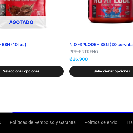
se
pueden
AGOTADO
elegir
en
la
 BSN (10 lbs)
N.O.-XPLODE – BSN (30 servida
página
PRE-ENTRENO
de
₡
26,900
producto
Seleccionar opciones
Seleccionar opciones
s
Políticas de Rembolso y Garantía
Política de envío
Tra