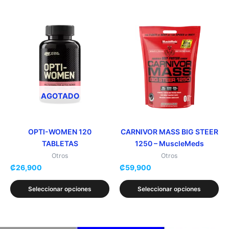
Este
Este
producto
producto
tiene
tiene
múltiples
múltiples
variantes.
variantes.
Las
Las
opciones
opciones
AGOTADO
se
se
pueden
pueden
elegir
elegir
OPTI-WOMEN 120
CARNIVOR MASS BIG STEER
TABLETAS
1250 – MuscleMeds
en
en
la
la
Otros
Otros
₡
26,900
₡
59,900
página
página
de
de
Seleccionar opciones
Seleccionar opciones
producto
producto