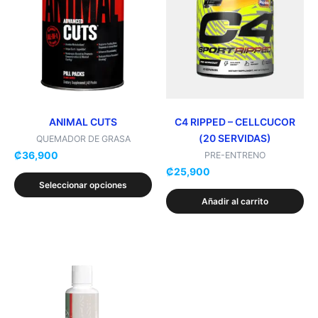
tiene
múltiples
variantes.
Las
opciones
se
pueden
elegir
ANIMAL CUTS
C4 RIPPED – CELLCUCOR
(20 SERVIDAS)
en
QUEMADOR DE GRASA
₡
36,900
la
PRE-ENTRENO
₡
25,900
página
Seleccionar opciones
de
Añadir al carrito
producto