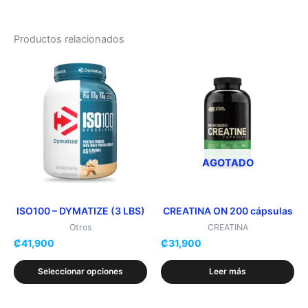
Productos relacionados
Este
producto
tiene
múltiples
variantes.
Las
opciones
AGOTADO
se
pueden
elegir
ISO100 – DYMATIZE (3 LBS)
CREATINA ON 200 cápsulas
en
Otros
CREATINA
₡
41,900
₡
31,900
la
página
Seleccionar opciones
Leer más
de
producto