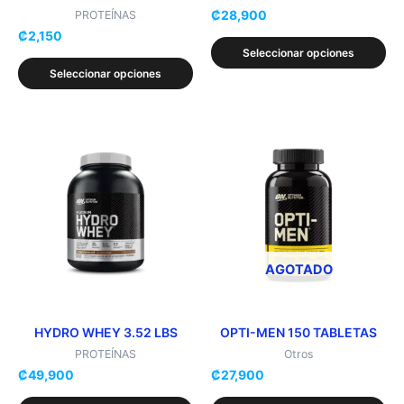
₡
28,900
la
la
PROTEÍNAS
₡
2,150
página
página
Seleccionar opciones
de
de
Seleccionar opciones
producto
producto
Este
Este
producto
producto
tiene
tiene
múltiples
múltiples
variantes.
variantes.
Las
Las
opciones
opciones
AGOTADO
se
se
pueden
pueden
elegir
elegir
HYDRO WHEY 3.52 LBS
OPTI-MEN 150 TABLETAS
en
en
PROTEÍNAS
Otros
₡
49,900
₡
27,900
la
la
página
página