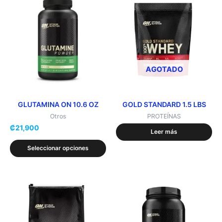
producto
tiene
múltiples
variantes.
Las
opciones
AGOTADO
se
pueden
elegir
GLUTAMINA ON 10.6 OZ
GOLD STANDARD 1.5 LBS
en
Otros
PROTEÍNAS
₡
21,900
la
Leer más
página
Seleccionar opciones
de
producto
Este
Este
producto
producto
tiene
tiene
múltiples
múltiples