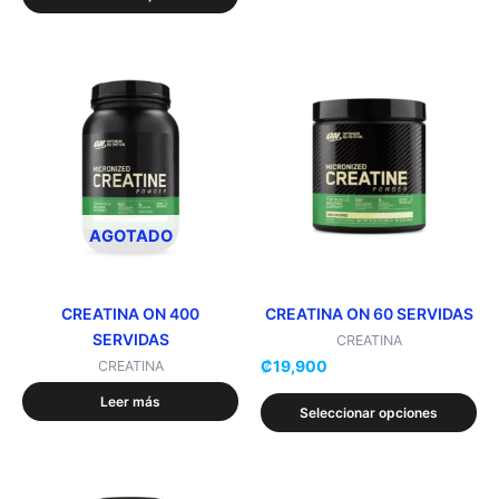
producto
Este
producto
tiene
múltiples
variantes.
Las
opciones
AGOTADO
se
pueden
elegir
CREATINA ON 400
CREATINA ON 60 SERVIDAS
SERVIDAS
en
CREATINA
₡
19,900
la
CREATINA
página
Leer más
Seleccionar opciones
de
producto
Este