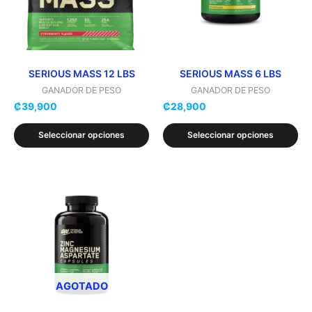
Las
Las
opciones
opciones
se
se
pueden
pueden
elegir
elegir
SERIOUS MASS 12 LBS
SERIOUS MASS 6 LBS
en
en
GANADOR DE PESO
GANADOR DE PESO
₡
39,900
₡
28,900
la
la
página
página
Seleccionar opciones
Seleccionar opciones
de
de
producto
producto
Este
producto
tiene
múltiples
variantes.
Las
opciones
AGOTADO
se