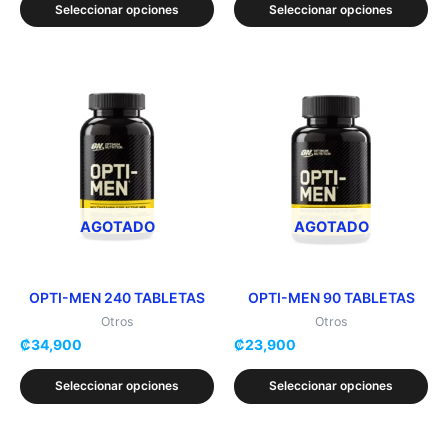
Seleccionar opciones
Seleccionar opciones
de
de
producto
producto
Este
Este
producto
producto
tiene
tiene
múltiples
múltiples
variantes.
variantes.
Las
Las
opciones
opciones
AGOTADO
AGOTADO
se
se
pueden
pueden
elegir
elegir
OPTI-MEN 240 TABLETAS
OPTI-MEN 90 TABLETAS
en
en
Otros
Otros
₡
34,900
₡
23,900
la
la
página
página
Seleccionar opciones
Seleccionar opciones
de
de
producto
producto