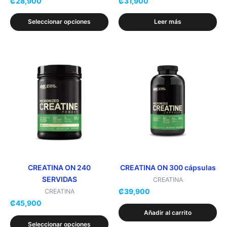
₡
28,900
₡
31,900
la
página
Seleccionar opciones
Leer más
de
producto
Este
producto
tiene
múltiples
variantes.
Las
opciones
se
pueden
elegir
CREATINA ON 240
CREATINA ON 300 cápsulas
SERVIDAS
en
CREATINA
₡
39,900
la
CREATINA
₡
45,900
página
Añadir al carrito
de
Seleccionar opciones