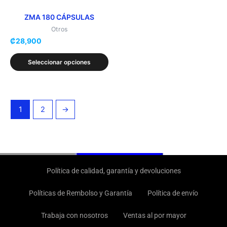
pueden
elegir
ZMA 180 CÁPSULAS
en
Otros
₡
28,900
la
página
Seleccionar opciones
de
producto
1
2
→
Política de calidad, garantía y devoluciones
Políticas de Rembolso y Garantía
Política de envío
Trabaja con nosotros
Ventas al por mayor