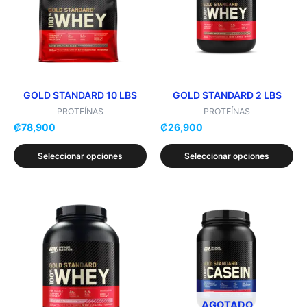
variantes.
variantes.
Las
Las
opciones
opciones
se
se
pueden
pueden
elegir
elegir
GOLD STANDARD 10 LBS
GOLD STANDARD 2 LBS
en
en
PROTEÍNAS
PROTEÍNAS
₡
78,900
₡
26,900
la
la
página
página
Seleccionar opciones
Seleccionar opciones
de
de
producto
producto
Este
Este
producto
producto
tiene
tiene
múltiples
múltiples
variantes.
variantes.
Las
Las
opciones
opciones
AGOTADO