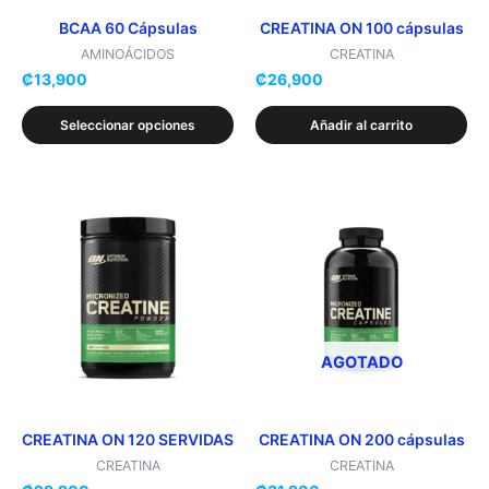
pueden
elegir
BCAA 60 Cápsulas
CREATINA ON 100 cápsulas
en
AMINOÁCIDOS
CREATINA
₡
13,900
₡
26,900
la
página
Seleccionar opciones
Añadir al carrito
de
producto
Este
producto
tiene
múltiples
variantes.
Las
opciones
AGOTADO
se
pueden
elegir
CREATINA ON 120 SERVIDAS
CREATINA ON 200 cápsulas
en
CREATINA
CREATINA