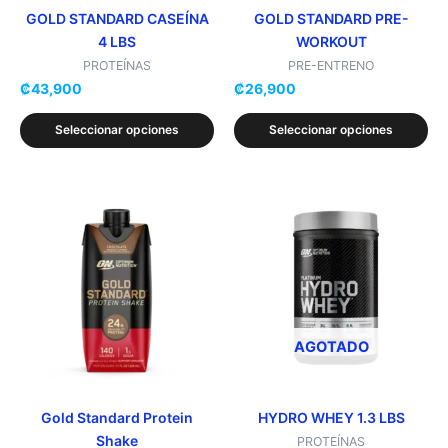
elegir
elegir
GOLD STANDARD CASEÍNA
GOLD STANDARD PRE-
4 LBS
WORKOUT
en
en
la
la
PROTEÍNAS
PRE-ENTRENO
₡
43,900
₡
26,900
página
página
de
de
Seleccionar opciones
Seleccionar opciones
producto
producto
Este
Este
producto
producto
tiene
tiene
múltiples
múltiples
variantes.
variantes.
Las
Las
opciones
opciones
AGOTADO
se
se
pueden
pueden
elegir
elegir
Gold Standard Protein
HYDRO WHEY 1.3 LBS
Shake
en
en
PROTEÍNAS