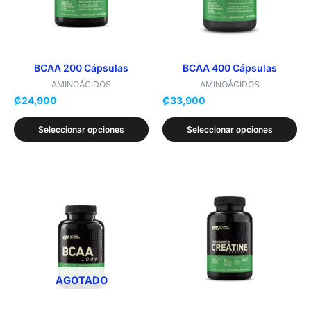
Las
Las
opciones
opciones
se
se
pueden
pueden
elegir
elegir
BCAA 200 Cápsulas
BCAA 400 Cápsulas
en
en
AMINOÁCIDOS
AMINOÁCIDOS
₡
24,900
₡
33,900
la
la
página
página
Seleccionar opciones
Seleccionar opciones
de
de
producto
producto
Este
producto
tiene
múltiples
variantes.
Las
opciones
AGOTADO
se