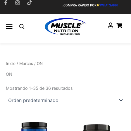
Ir
¡COMPRA RÁPIDO POR
WHATSAPP!
al
contenido
Inicio
/ Marcas / ON
ON
Mostrando 1–35 de 36 resultados
Este
Este
producto
producto