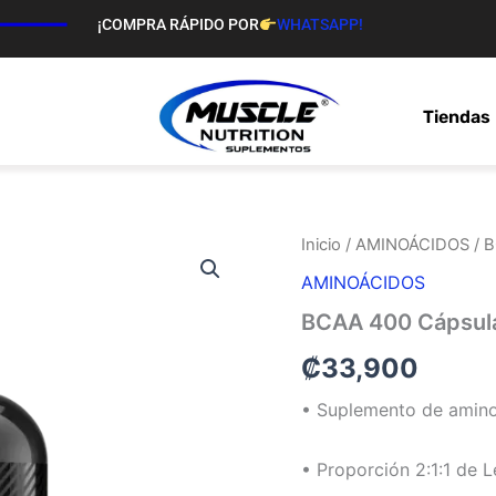
¡COMPRA RÁPIDO POR
WHATSAPP!
Tiendas
BCAA
Inicio
/
AMINOÁCIDOS
/ 
400
AMINOÁCIDOS
Cápsulas
cantidad
BCAA 400 Cápsul
₡
33,900
• Suplemento de amino
• Proporción 2:1:1 de L