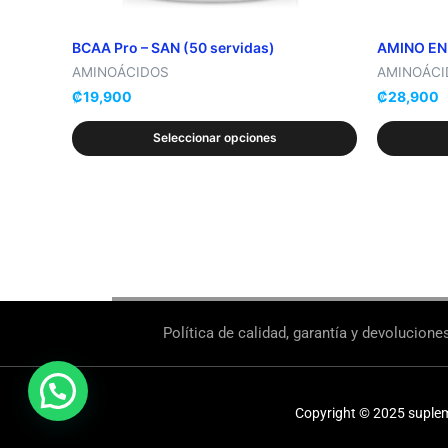
en
en
la
la
BCAA Pro – SAN (50 servidas)
AMINO EN
página
página
AMINOÁCIDOS
AMINOÁCI
de
de
₡
19,900
₡
28,900
producto
producto
Seleccionar opciones
Política de calidad, garantía y devolucione
Copyright © 2025 suple