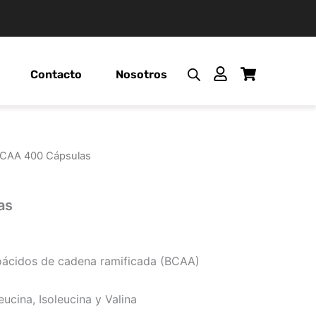
Contacto
Nosotros
BCAA 400 Cápsulas
as
ácidos de cadena ramificada (BCAA)
eucina, Isoleucina y Valina