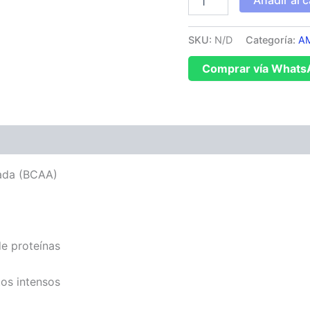
Añadir al c
SKU:
N/D
Categoría:
A
Comprar vía Whats
ones (0)
ada (BCAA)
de proteínas
tos intensos