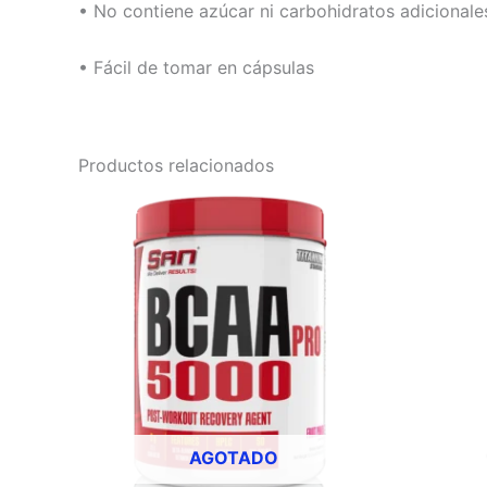
• No contiene azúcar ni carbohidratos adicionale
• Fácil de tomar en cápsulas
Productos relacionados
Este
Este
producto
producto
tiene
tiene
múltiples
múltiples
variantes.
variantes
Las
Las
opciones
opciones
se
se
pueden
pueden
AGOTADO
elegir
elegir