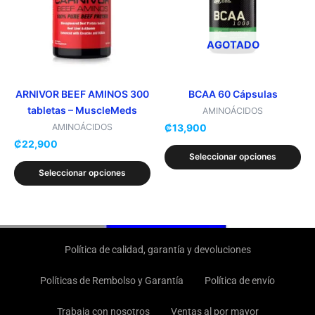
variantes.
variantes.
Las
Las
opciones
opciones
AGOTADO
se
se
pueden
pueden
elegir
elegir
ARNIVOR BEEF AMINOS 300
BCAA 60 Cápsulas
tabletas – MuscleMeds
en
en
AMINOÁCIDOS
₡
13,900
la
la
AMINOÁCIDOS
₡
22,900
página
página
Seleccionar opciones
de
de
Seleccionar opciones
producto
producto
Política de calidad, garantía y devoluciones
Políticas de Rembolso y Garantía
Política de envío
Trabaja con nosotros
Ventas al por mayor