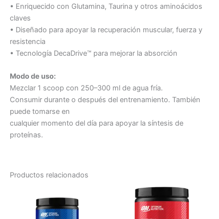
• Enriquecido con Glutamina, Taurina y otros aminoácidos
claves
• Diseñado para apoyar la recuperación muscular, fuerza y
resistencia
• Tecnología DecaDrive™ para mejorar la absorción
Modo de uso:
Mezclar 1 scoop con 250–300 ml de agua fría.
Consumir durante o después del entrenamiento. También
puede tomarse en
cualquier momento del día para apoyar la síntesis de
proteínas.
Productos relacionados
Este
Este
producto
producto
tiene
tiene