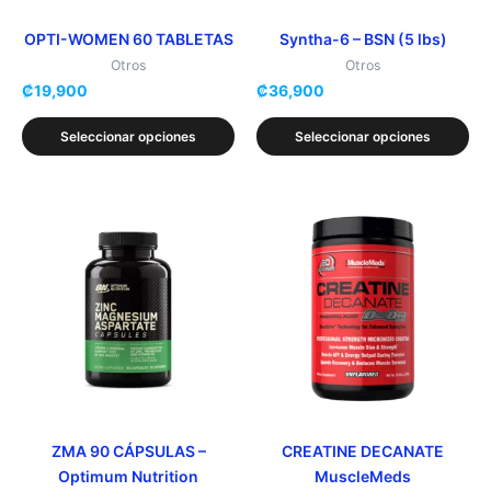
pueden
pueden
elegir
elegir
OPTI-WOMEN 60 TABLETAS
Syntha-6 – BSN (5 lbs)
en
en
Otros
Otros
₡
19,900
₡
36,900
la
la
página
página
Seleccionar opciones
Seleccionar opciones
de
de
producto
producto
Este
Este
producto
producto
tiene
tiene
múltiples
múltiples
variantes.
variantes.
Las
Las
opciones
opciones
se
se
pueden
pueden
elegir
elegir
ZMA 90 CÁPSULAS –
CREATINE DECANATE
Optimum Nutrition
MuscleMeds
en
en