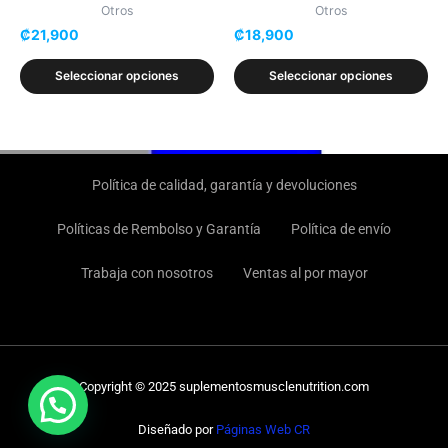
la
la
Otros
Otros
₡
21,900
₡
18,900
página
página
de
de
Seleccionar opciones
Seleccionar opciones
producto
producto
Política de calidad, garantía y devoluciones
Políticas de Rembolso y Garantía
Política de envío
Trabaja con nosotros
Ventas al por mayor
Copyright © 2025 suplementosmusclenutrition.com
Diseñado por
Páginas Web CR