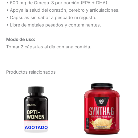
• 600 mg de Omega-3 por porción (EPA + DHA).
• Apoya la salud del corazón, cerebro y articulaciones.
• Cápsulas sin sabor a pescado ni regusto.
• Libre de metales pesados y contaminantes.
Modo de uso:
Tomar 2 cápsulas al día con una comida.
Productos relacionados
Este
Este
producto
producto
tiene
tiene
múltiples
múltiples
variantes.
variantes.
Las
Las
opciones
opciones
AGOTADO
se
se