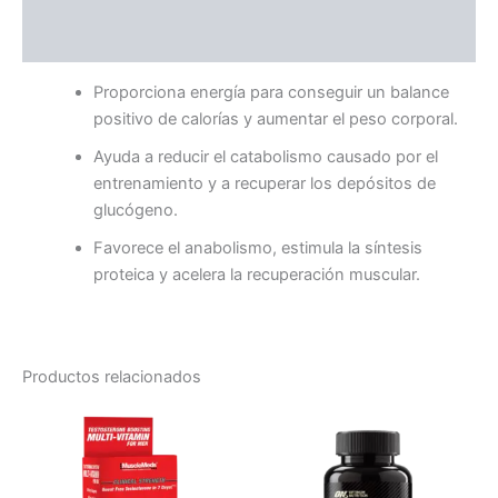
Valoraciones (0)
Proporciona energía para conseguir un balance
positivo de calorías y aumentar el peso corporal.
Ayuda a reducir el catabolismo causado por el
entrenamiento y a recuperar los depósitos de
glucógeno.
Favorece el anabolismo, estimula la síntesis
proteica y acelera la recuperación muscular.
Productos relacionados
Este
Este
producto
producto
tiene
tiene
múltiples
múltiples