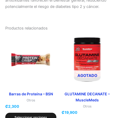
antioxidantes favorecen el bienestar general, reduciendo
potencialmente el riesgo de diabetes tipo 2 y cáncer.
Productos relacionados
Este
Este
producto
producto
tiene
tiene
múltiples
múltiples
variantes.
variantes.
Las
Las
opciones
opciones
AGOTADO
se
se
pueden
pueden
elegir
elegir
Barras de Proteína – BSN
GLUTAMINE DECANATE –
MuscleMeds
en
en
Otros
₡
2,300
la
la
Otros
₡
19,900
página
página
Seleccionar opciones