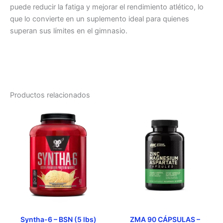
puede reducir la fatiga y mejorar el rendimiento atlético, lo
que lo convierte en un suplemento ideal para quienes
superan sus límites en el gimnasio.
Productos relacionados
Este
Este
producto
producto
tiene
tiene
múltiples
múltiples
variantes.
variantes.
Las
Las
opciones
opciones
se
se
pueden
pueden
elegir
elegir
Syntha-6 – BSN (5 lbs)
ZMA 90 CÁPSULAS –