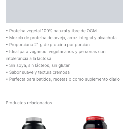
Información adicional
Valoraciones (0)
• Proteína vegetal 100% natural y libre de OGM
• Mezcla de proteína de arveja, arroz integral y alcachofa
• Proporciona 21 g de proteína por porción
• Ideal para veganos, vegetarianos y personas con
intolerancia a la lactosa
• Sin soya, sin lácteos, sin gluten
• Sabor suave y textura cremosa
• Perfecta para batidos, recetas o como suplemento diario
Productos relacionados
Este
Este
producto
producto
tiene
tiene