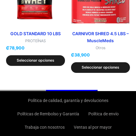
Las
Las
opciones
opciones
se
se
pueden
pueden
elegir
elegir
GOLD STANDARD 10 LBS
CARNIVOR SHRED 4.5 LBS –
MuscleMeds
en
en
PROTEÍNAS
₡
78,900
la
la
Otros
₡
38,900
página
página
Seleccionar opciones
de
de
Seleccionar opciones
producto
producto
Política de calidad, garantía y devoluciones
Políticas de Rembolso y Garantía
Política de envío
Trabaja con nosotros
Ventas al por mayor