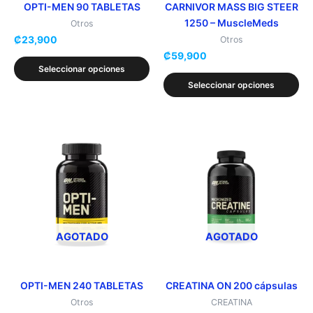
elegir
elegir
OPTI-MEN 90 TABLETAS
CARNIVOR MASS BIG STEER
1250 – MuscleMeds
en
en
Otros
₡
23,900
la
la
Otros
₡
59,900
página
página
Seleccionar opciones
de
de
Seleccionar opciones
producto
producto
Este
producto
tiene
múltiples
variantes.
Las
opciones
AGOTADO
AGOTADO
se
pueden
elegir
OPTI-MEN 240 TABLETAS
CREATINA ON 200 cápsulas
en
Otros
CREATINA