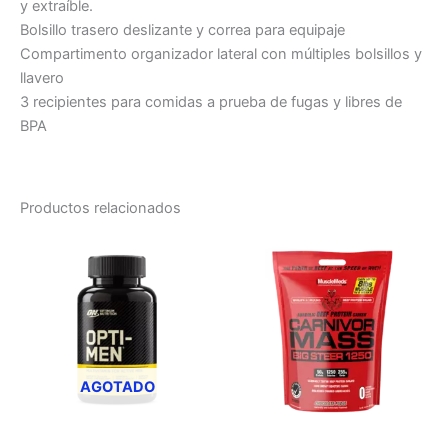
y extraíble.
Bolsillo trasero deslizante y correa para equipaje
Compartimento organizador lateral con múltiples bolsillos y
llavero
3 recipientes para comidas a prueba de fugas y libres de
BPA
Productos relacionados
Este
Este
producto
producto
tiene
tiene
múltiples
múltiples
variantes.
variantes.
Las
Las
opciones
opciones
AGOTADO
se
se
pueden
pueden