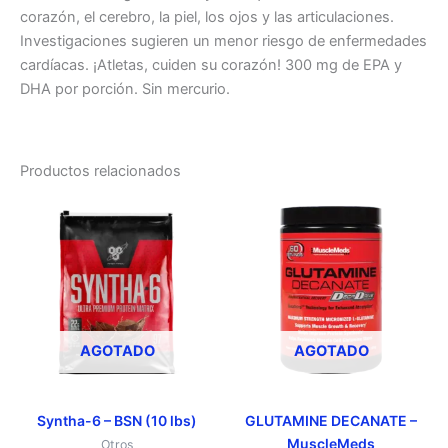
corazón, el cerebro, la piel, los ojos y las articulaciones.
Investigaciones sugieren un menor riesgo de enfermedades
cardíacas. ¡Atletas, cuiden su corazón! 300 mg de EPA y
DHA por porción. Sin mercurio.
Productos relacionados
Este
Este
producto
producto
tiene
tiene
múltiples
múltiples
variantes.
variantes.
Las
Las
opciones
opciones
AGOTADO
AGOTADO
se
se
pueden
pueden
elegir
elegir
Syntha-6 – BSN (10 lbs)
GLUTAMINE DECANATE –
MuscleMeds
en
en
Otros