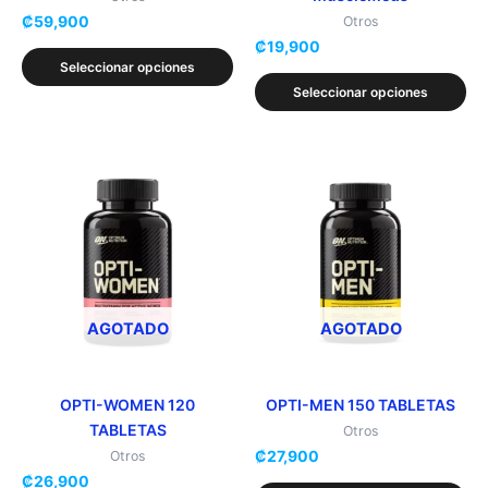
₡
59,900
la
la
Otros
₡
19,900
página
página
Seleccionar opciones
de
de
Seleccionar opciones
producto
producto
Este
Este
producto
producto
tiene
tiene
múltiples
múltiples
variantes.
variantes.
Las
Las
opciones
opciones
AGOTADO
AGOTADO
se
se
pueden
pueden
elegir
elegir
OPTI-WOMEN 120
OPTI-MEN 150 TABLETAS
TABLETAS
en
en
Otros
₡
27,900
la
la
Otros
₡
26,900
página
página